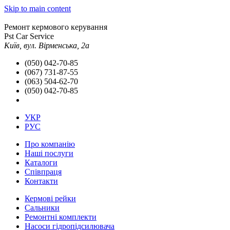
Skip to main content
Ремонт кермового керування
Pst Car Service
Київ, вул. Вірменська, 2а
(050) 042-70-85
(067) 731-87-55
(063) 504-62-70
(050) 042-70-85
УКР
РУС
Про компанію
Наші послуги
Каталоги
Співпраця
Контакти
Кермові рейки
Сальники
Ремонтні комплекти
Насоси гідропідсилювача