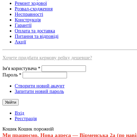
Ремонт ходової
Розвал-сходження
Несправності
Конструкція
Гарантії
Оплата та доставка
Питання та відповіді
Акції
Хочете придбати кермову рейку дешевше?
Ім'я користувача
*
Пароль
*
Створити новий акаунт
Запитати новий пароль
Вхід
Реєстрація
Кошик
Кошик порожній
Ми працюємо. Нова адреса — Вірменська 2а (по навіга