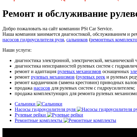
Ремонт и обслуживание рулев
Добро пожаловать на сайт компании PSt Car Service.
Наша компания занимается диагностикой, обслуживанием и ре
насосов гидроусилителя руля
,
сальников
(
ремонтных комплект
Наши услуги:
диагностика электронной, электрической, механической ч
диагностика неисправностей рулевых систем с гидравлич
ремонт и адаптация
рулевых механизмов
оснащенных
эл
ремонт
рулевых механизмов
(
рулевых реек
и рулевых ред
ремонт карданчиков (замена крестовин) приводных вало
продажа
насосов
для рулевых систем с гидроусилителем;
продажа комплектующих для ремонта рулевых механизмо
Сальники
Насосы гидроусилителя руля
Рулевые рейки
Ремонтные комплекты