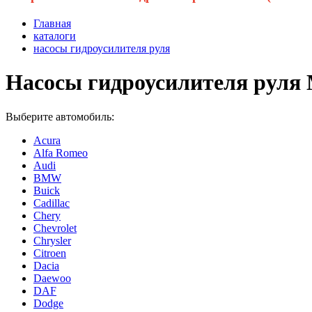
Главная
каталоги
насосы гидроусилителя руля
Насосы гидроусилителя руля 
Выберите автомобиль:
Acura
Alfa Romeo
Audi
BMW
Buick
Cadillac
Chery
Chevrolet
Chrysler
Citroen
Dacia
Daewoo
DAF
Dodge