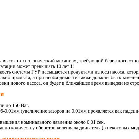
тся высокотехнологический механизм, требующий бережного отн
атации может превышать 10 лет!!!
дкость системы ГУР насыщается продуктами износа насоса, кот
ельно промыта, а при необходимости также должны быть замене
новки нового насоса, он будет в ближайшее время выведен из стр
ля
и до 150 Bar.
05-0,01мм (увеличение зазоров на 0,01мм проявляется как падени
вышения номинального давления около 0,01 сек.
вно количеству оборотов коленвала двигателя (в некоторых моде
а гидроусилителя руля