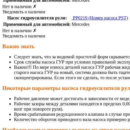
Применимый для автомобилей:
Mercedes
Нет в наличии
✗
Уведомить о наличии
Насос гидроусилителя руля:
PP0219
(Номер насоса PST)
Применимый для автомобилей:
Mercedes
Нет в наличии
✗
Уведомить о наличии
Важно знать
Следует знать, что за видимой простотой форм скрывае
Срок службы насоса ГУР при условии правильной эксплу
Важно!!! По мере износа деталей насоса ГУР рабочая жи
старого насоса ГУР на новый, система должна быть тщат
сконцентрированы. Если этого не сделать, то после уста
Некоторые параметры насоса гидроусилителя ру
Рабочее давление может достигать в зависимости от модел
Рабочие зазоры между деталями находятся в пределах 0,0
визг при повороте руля).
Время срабатывания редукционного клапана в случае пре
Количество оборотов приводного вала насоса примерно ра
Наиболее частые причины выхода из строя насос