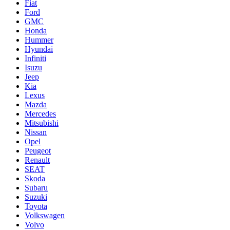
Fiat
Ford
GMC
Honda
Hummer
Hyundai
Infiniti
Isuzu
Jeep
Kia
Lexus
Mazda
Mercedes
Mitsubishi
Nissan
Opel
Peugeot
Renault
SEAT
Skoda
Subaru
Suzuki
Toyota
Volkswagen
Volvo