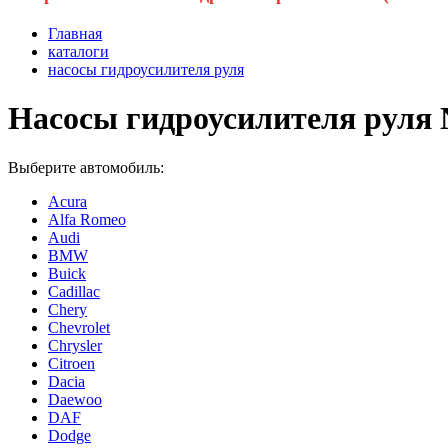
Главная
каталоги
насосы гидроусилителя руля
Насосы гидроусилителя руля 
Выберите автомобиль:
Acura
Alfa Romeo
Audi
BMW
Buick
Cadillac
Chery
Chevrolet
Chrysler
Citroen
Dacia
Daewoo
DAF
Dodge