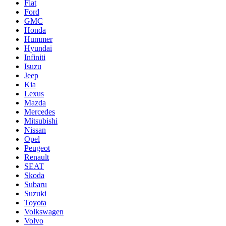
Fiat
Ford
GMC
Honda
Hummer
Hyundai
Infiniti
Isuzu
Jeep
Kia
Lexus
Mazda
Mercedes
Mitsubishi
Nissan
Opel
Peugeot
Renault
SEAT
Skoda
Subaru
Suzuki
Toyota
Volkswagen
Volvo