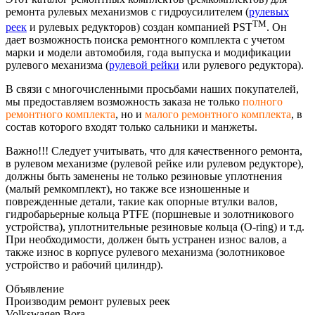
ремонта рулевых механизмов с гидроусилителем (
рулевых
TM
реек
и рулевых редукторов) создан компанией PST
. Он
дает возможность поиска ремонтного комплекта с учетом
марки и модели автомобиля, года выпуска и модификации
рулевого механизма (
рулевой рейки
или рулевого редуктора).
В связи с многочисленными просьбами наших покупателей,
мы предоставляем возможность заказа не только
полного
ремонтного комплекта
, но и
малого ремонтного комплекта
, в
состав которого входят только сальники и манжеты.
Важно!!! Следует учитывать, что для качественного ремонта,
в рулевом механизме (рулевой рейке или рулевом редукторе),
должны быть заменены не только резиновые уплотнения
(малый ремкомплект), но также все изношенные и
поврежденные детали, такие как опорные втулки валов,
гидробарьерные кольца PTFE (поршневые и золотникового
устройства), уплотнительные резиновые кольца (O-ring) и т.д.
При необходимости, должен быть устранен износ валов, а
также износ в корпусе рулевого механизма (золотниковое
устройство и рабочий цилиндр).
Объявление
Производим ремонт рулевых реек
Volkswagen Bora,