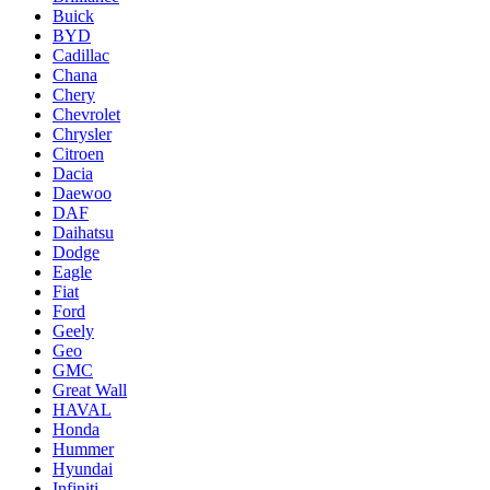
Buick
BYD
Cadillac
Chana
Chery
Chevrolet
Chrysler
Citroen
Dacia
Daewoo
DAF
Daihatsu
Dodge
Eagle
Fiat
Ford
Geely
Geo
GMC
Great Wall
HAVAL
Honda
Hummer
Hyundai
Infiniti