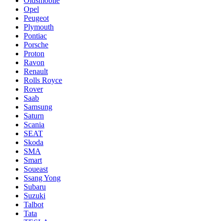
Oldsmobile
Opel
Peugeot
Plymouth
Pontiac
Porsche
Proton
Ravon
Renault
Rolls Royce
Rover
Saab
Samsung
Saturn
Scania
SEAT
Skoda
SMA
Smart
Soueast
Ssang Yong
Subaru
Suzuki
Talbot
Tata