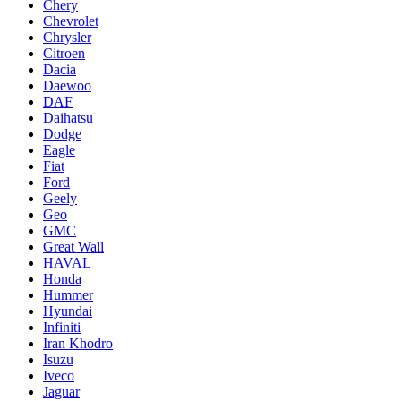
Chery
Chevrolet
Chrysler
Citroen
Dacia
Daewoo
DAF
Daihatsu
Dodge
Eagle
Fiat
Ford
Geely
Geo
GMC
Great Wall
HAVAL
Honda
Hummer
Hyundai
Infiniti
Iran Khodro
Isuzu
Iveco
Jaguar