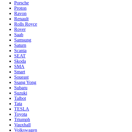
Porsche
Proton
Ravon
Renault
Rolls Royce
Rover
Saab
Samsung
Saturn
Scania
SEAT
Skoda
SMA
Smart
Soueast
Ssang Yong
Subaru
Suzuki
Talbot
Tata
TESLA
Toyota
Triumph
Vauxhall
Volkswagen