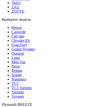
Volvo
ZAZ
ZOTYE
Выберите модель:
Breeze
Caravelle
Chrysler
Chrysler ES
Gran Fury
Grand Voyager
Horizon
Laser
Mini Van
Neon
Reliant
Scamp
Sundance
TC3
TC3 Turismo
Turismo
Voyager
Plymouth BREEZE