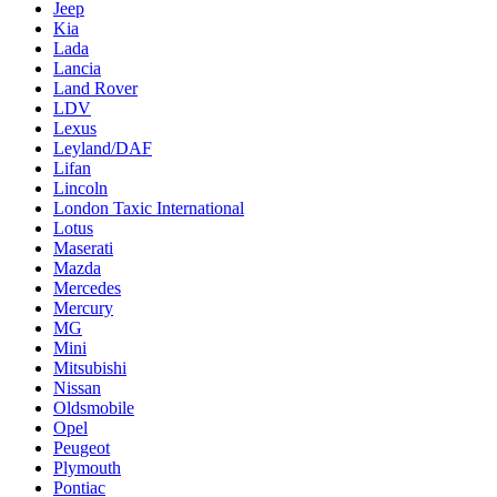
Jeep
Kia
Lada
Lancia
Land Rover
LDV
Lexus
Leyland/DAF
Lifan
Lincoln
London Taxic International
Lotus
Maserati
Mazda
Mercedes
Mercury
MG
Mini
Mitsubishi
Nissan
Oldsmobile
Opel
Peugeot
Plymouth
Pontiac