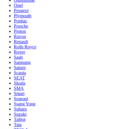
Oldsmobile
Opel
Peugeot
Plymouth
Pontiac
Porsche
Proton
Ravon
Renault
Rolls Royce
Rover
Saab
Samsung
Saturn
Scania
SEAT
Skoda
SMA
Smart
Soueast
Ssang Yong
Subaru
Suzuki
Talbot
Tata