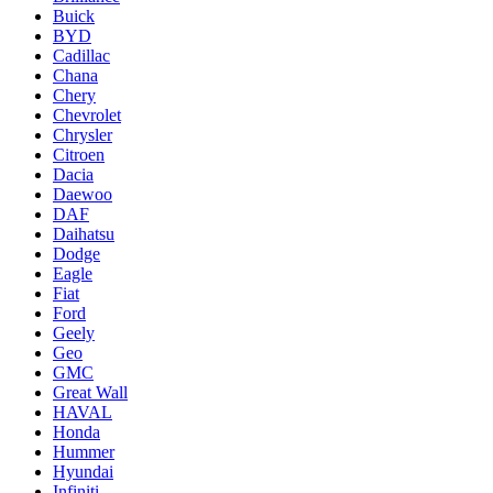
Buick
BYD
Cadillac
Chana
Chery
Chevrolet
Chrysler
Citroen
Dacia
Daewoo
DAF
Daihatsu
Dodge
Eagle
Fiat
Ford
Geely
Geo
GMC
Great Wall
HAVAL
Honda
Hummer
Hyundai
Infiniti