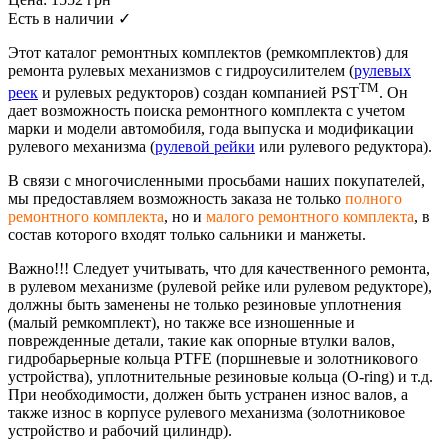
Есть в наличии
✓
Этот каталог ремонтных комплектов (ремкомплектов) для
ремонта рулевых механизмов с гидроусилителем (
рулевых
TM
реек
и рулевых редукторов) создан компанией PST
. Он
дает возможность поиска ремонтного комплекта с учетом
марки и модели автомобиля, года выпуска и модификации
рулевого механизма (
рулевой рейки
или рулевого редуктора).
В связи с многочисленными просьбами наших покупателей,
мы предоставляем возможность заказа не только
полного
ремонтного комплекта
, но и
малого ремонтного комплекта
, в
состав которого входят только сальники и манжеты.
Важно!!! Следует учитывать, что для качественного ремонта,
в рулевом механизме (рулевой рейке или рулевом редукторе),
должны быть заменены не только резиновые уплотнения
(малый ремкомплект), но также все изношенные и
поврежденные детали, такие как опорные втулки валов,
гидробарьерные кольца PTFE (поршневые и золотникового
устройства), уплотнительные резиновые кольца (O-ring) и т.д.
При необходимости, должен быть устранен износ валов, а
также износ в корпусе рулевого механизма (золотниковое
устройство и рабочий цилиндр).