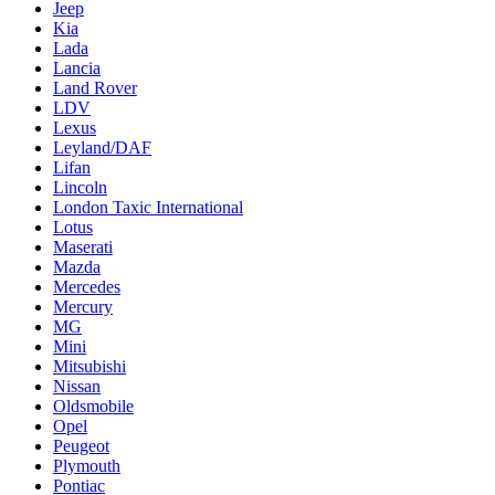
Jeep
Kia
Lada
Lancia
Land Rover
LDV
Lexus
Leyland/DAF
Lifan
Lincoln
London Taxic International
Lotus
Maserati
Mazda
Mercedes
Mercury
MG
Mini
Mitsubishi
Nissan
Oldsmobile
Opel
Peugeot
Plymouth
Pontiac