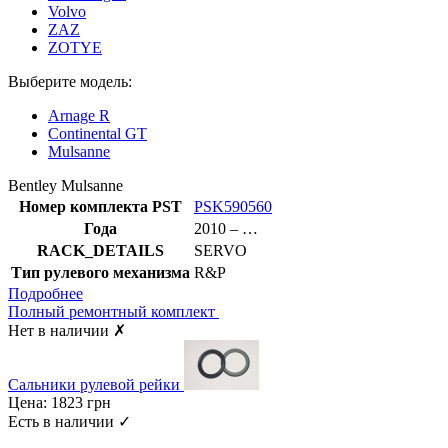
Volvo
ZAZ
ZOTYE
Выберите модель:
Arnage R
Continental GT
Mulsanne
Bentley Mulsanne
Номер комплекта PST
PSK590560
Года
2010 – …
RACK_DETAILS
SERVO
Тип рулевого механизма
R&P
Подробнее
Полный ремонтный комплект
Нет в наличии
✗
Сальники рулевой рейки
Цена:
1823
грн
Есть в наличии
✓