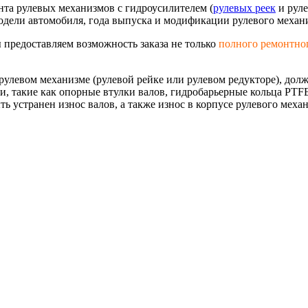
нта рулевых механизмов с гидроусилителем (
рулевых реек
и руле
одели автомобиля, года выпуска и модификации рулевого механи
предоставляем возможность заказа не только
полного ремонтно
в рулевом механизме (рулевой рейке или рулевом редукторе), до
и, такие как опорные втулки валов, гидробарьерные кольца PTF
ыть устранен износ валов, а также износ в корпусе рулевого мех