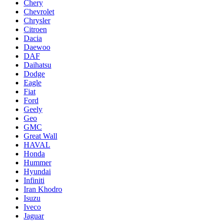
Chery
Chevrolet
Chrysler
Citroen
Dacia
Daewoo
DAF
Daihatsu
Dodge
Eagle
Fiat
Ford
Geely
Geo
GMC
Great Wall
HAVAL
Honda
Hummer
Hyundai
Infiniti
Iran Khodro
Isuzu
Iveco
Jaguar