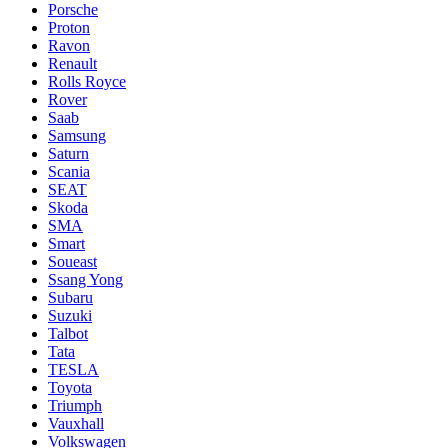
Porsche
Proton
Ravon
Renault
Rolls Royce
Rover
Saab
Samsung
Saturn
Scania
SEAT
Skoda
SMA
Smart
Soueast
Ssang Yong
Subaru
Suzuki
Talbot
Tata
TESLA
Toyota
Triumph
Vauxhall
Volkswagen