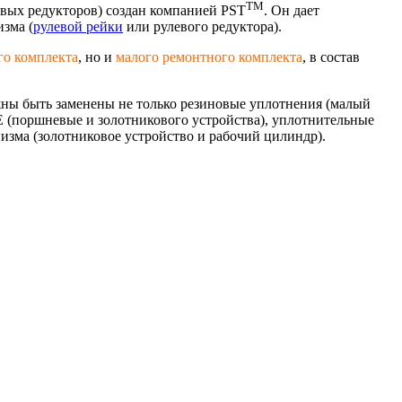
TM
вых редукторов) создан компанией PST
. Он дает
зма (
рулевой рейки
или рулевого редуктора).
го комплекта
, но и
малого ремонтного комплекта
, в состав
лжны быть заменены не только резиновые уплотнения (малый
E (поршневые и золотникового устройства), уплотнительные
анизма (золотниковое устройство и рабочий цилиндр).